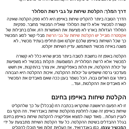
דרך המלך: הקלטת שיחות על גבי רשת הסלולר
הדרך הטובה ביותר להקליט שיחות באייפון היא ללא ספק הקלטה שאינה
קשורה למכשיר אלא לרשת הסלולר שאליה המכשיר מחובר. ספקיות
הסלולר הגדולות בארץ לא מציעות את האפשרות הזו, אולם בחבילות של
אקסטרה מובייל יש הקלטת שיחות על גבי הרשת
מבלי קשר לסוג המכשיר
כך שכל השיחות באייפון שלכם יוקלטו ואם תחליפו בעתיד מכשיר, לא
משנה באיזה מכשיר תשתמשו, עדיין השיחות יוקלטו.
הקלטה באופן זה נחשבת לטובה ביותר מכיוון שהיא כלל לא קשורה
למכשיר אלא לרשת הסלולרית. המשמעות: תקלות במכשיר לא משפיעות
על יכולת ההקלטה, אין תלות באפליקציות, אין צורך בהתקנות, אין חשש
מעדכוני גרסה שישפיעו על יכולות ההקלטה, איכות ההקלטה היא הגבוהה
ביותר וגם הווליום גבוה, הכל נשמר בענן ככה שאם מאבדים את המכשיר
לא מאבדים את ההקלטות, ועוד…
הקלטת שיחות באייפון בחינם
זו לא הפעם הראשונה שתקראו בכתבה הזו (ובכלל) על כך שלהקליט
שיחות באייפון זה שונה לחלוטין מהקלטת שיחות באנדרואיד. וזה תקף גם
לעניין העלות… מאוד קשה למצוא אפליקציה להקלטת שיחות באייפון בחינם
בגלל ההבדלים בשיטת ההקלטה. כל עוד הקלטת השיחת מתבצעת על ידי
המכשיר עצמו
, כמו באנדרואיד, אז העלויות זולות ואף תוכלו להקליט