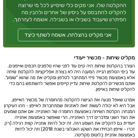
ההקלטה שלו. אני מקים כלי שיסייע לכל מי שרוצה
להקליט להתבסס על ניסיון של אחרים ולהבין מה
הפיתרון שיעבוד בשבילו או בשבילה. אשמח לעזרתך.
אני מקליט בהצלחה, אשמח לשתף כיצד
מקליט שיחות - מכשיר ייעודי
הצורך בהקלטת שיחות היה קיים עוד לפני שהיו טלפונים חכמים ואייפונים,
עוד בימי הטלפון הנייח. המענה היה לא בצורת אפליקציות להקלטת שיחה
אלא באמצעות מכשיר פיזי המתחבר לטלפון ומקליט את מה שהוא "שומע".
אותם מכשירים להקלטת שיחות עדיין קייימים ואפשר להשתמש בהם כדי
להקליט שיחות באייפון.
אמרנו שאפל מנעה את הגישה להקלטה מהחומרה של מכשיר האייפון,
אבל היא לא יכולה לעשות זאת לאוזניות שמתחברות לאייפון - וזהו העיקרון
המנחה: הקלטת השיחה באמצעות החומרה של האוזנייה. אם אתם שומעים
את הצד השני ומדברים דרך האוזנייה, הרי שאפשר באמצעות אוזנייה
ייעודית גם להקליט את השמע הזה. זה יכול להיות אוזנייה קווית רגילה (רק
זכרו - אייפון הכחידו את השקע האנלוגי בשנת 2018) וזה יכול להיות
באמצעות אוזניית בלוטוס מקליטה.