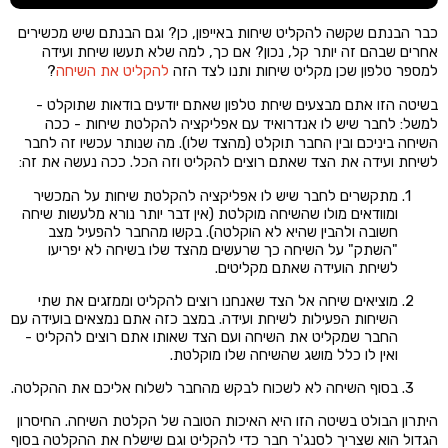
כבר הבנתם שקשה להקליט שיחות באייפון, כן? וגם הבנתם שיש מכשירים
אחרים שבהם זה יותר קל, נכון? אם כך, למה שלא תעשו שיחת ועידה
למספר טלפון שכן מקליט שיחות ותנו לצד הזה
להקליט את השיחה
?
בשיטה הזו אתם מבצעים שיחת טלפון שאתם יודעים בודאות שתוקלט -
למשל: לחבר שיש לו אנדרואיד עם אפליקציה להקלטת שיחות - ככה
השיחה ביניכם ובין החבר תוקלט (מהצד שלו). מה שנותר עכשיו זה לחבר
לשיחת ועידה את הצד שאתם רוצים להקליט וזה הכל. ככה נעשה את זה:
מתקשרים לחבר שיש לו אפליקציה להקלטת שיחות על המכשיר
ומוודאים מולו שהשיחה מוקלטת (אין דבר יותר נורא מלעשות שיחה
חשובה ולהבין שהיא לא הוקלטה). בקשו מהחבר להפעיל מצב
"השתק" על השיחה כך שרעשים מהצד שלו בשיחה לא יפריעו
לשיחת הועידה שאתם מקליטים.
מוציאים שיחה אל הצד שאנחנו רוצים להקליט וממזגים את שתי
השיחות הפעילות לשיחת ועידה. במצב כזה אתם נמצאים בועידה עם
החבר שמקליט את השיחה ועם הצד שאותו אתם רוצים להקליט -
ואין לו כלל מושג שהשיחה שלו מוקלטת.
בסוף השיחה לא לשכוח לבקש מהחבר לשלוח אליכם את ההקלטה.
היתרון הבולט בשיטה הזו היא האיכות הטובה של הקלטת השיחה. החיסרון
הגדול הוא שצריך לסנג'ר חבר כדי להקליט וגם שישלח את ההקלטה בסוף