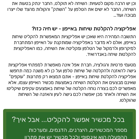
וכן יש הרבה מקום לטעויות: השיחה לא תוקלט, החבר ינתק בטעות את
השיחה, החבר לא ישים את הטלפון על "השתק" והקולות מהצד שלו ייצרו
מבוכה ועוד...
אפליקציה להקלטת שיחות באייפון - יש חיה כזו?
התשובה המהירה היא שאכן יש אפליקציות המאפשרות להקליט שיחות
באייפון, אולם לא מדובר באפליקציה שמותקנת על האייפון המתחברת
למיקרופון ולרמקול של הטלפון ומקליטה את השיחה, כמו האפליקציות
להקלטות שיחה באנדרואיד.
מטעמי פרטיות ורגולציה, חברת אפל אינה מאפשרת למפתחי אפליקציות
גישה להאזנה ולהקלטה של שיחות טלפון ועל כן לא משנה כמה תחפשו
אפליקציה להקלטת שיחות באייפון - אתם תמצאו רק פתרונות "עוקפים"
שאינם מבצעים את הקלטת השיחה באמצעות מכשיר האייפון עצמו, אלא
מאפשרים לכם בצורה נוחה הקלטה של שיחות באמצעים עקיפים שיקליטו
את השיחה ולאחר מכן יאפשרו לכם גישה לעיון והאזנה של השיחות
שהוקלטו.
בכל מכשיר אפשר להקליט... אבל איך?
מספר המכשירים, היצרנים, הדגמים, ומערכות
ההפעלה הוא אינסופי ולכל מכשיר יש את פתרון