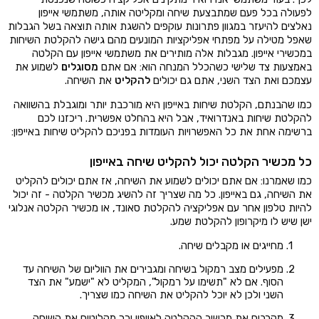
לפעולה בכל פעם שמתבצעת שיחה ומקליטה אותה, משתמשי אייפון
נאלצים להיעזר במגוון פתרונות עוקפים להשגת אותה תוצאה בשל הגבלות
שאפל מטילה על מפתחי אפליקציות המונעים מהם גישה להקלטת השיחות
במכשירי אייפון. מגבלות אלה מותירים את משתמשי אייפון עם הקלטה
באמצעות צד שלישי כשהכלל המנחה הוא: אם אתם
מסוגלים
לשמוע את
עצמכם ואת הצד השני, אתם גם יכולים
להקליט
את השיחה.
כמו שהבנתם, הקלטת שיחות באייפון היא מורכבת יותר ומוגבלת בהשוואה
להקלטת שיחות באנדרואיד, אבל היא בהחלט אפשרית. ריכזנו לכם
ברשימה אחת את כל האפשרויות העומדות בפניכם להקליט שיחות באייפון:
כל מכשיר הקלטה יכול להקליט שיחה באייפון
כמו שאמרנו: אם אתם יכולים לשמוע את השיחה, אז אתם יכולים להקליט
את השיחה, גם באייפון. כל מה שצריך זה להשיג מכשיר הקלטה - זה יכול
להיות טלפון אחר עם אפליקציה להקלטת סאונד, או מכשיר הקלטה אנלוגי
ישן שיש לו מיקרופון להקלטת שמע.
מחייגים או מקבלים שיחה.
מפעילים מצב רמקול בשיחה ומגבירים את הווליום של השיחה עד
הסוף. אם לא "תשימו על רמקול", המקליט לא "ישמע" את הצד
השני ולכן לא יוכל להקליט את השיחה כמו שצריך.
מקרבים את מכשיר ההקלטה לאייפון וכך מקליטים את השיחה.